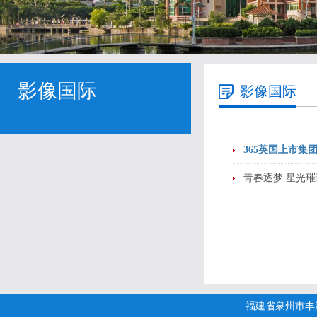
影像国际
影像国际
365英国上市集
青春逐梦 星光璀璨
福建省泉州市丰