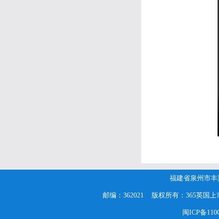
福建省泉州市丰
邮编：362021 版权所有：365英国上市公司(
闽ICP备1100