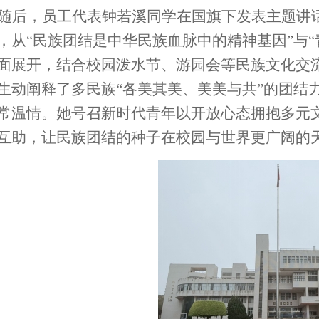
随后，员工代表钟若溪同学在国旗下发表主题讲
，从
“民族团结是中华民族血脉中的精神基因”与
面展开，结合校园泼水节、游园会等民族文化交
生动阐释了多民族“各美其美、美美与共”的团结
常温情。她号召新时代青年以开放心态拥抱多元
互助，让民族团结的种子在校园与世界更广阔的