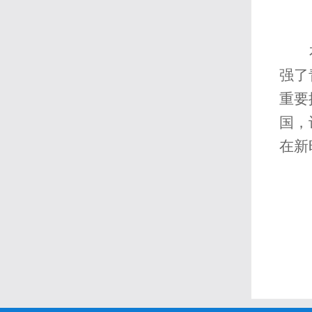
强了
重要
国，
在新