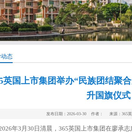
学动态
65英国上市集团举办“民族团结聚
升国旗仪式
发布日期：2026-03-30 作者： 来源：3
2026年3月30日清晨，365英国上市集团在廖承