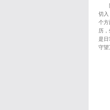
切入
个方
历，
是日
守望