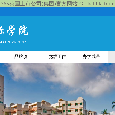
365英国上市公司(集团)官方网站-Global Platform
品牌项目
党群工作
办学成果