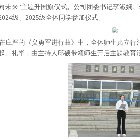
向未来”主题升国旗仪式。公司团委书记李淑娴、辅
2024级、
2025级全体同学参加仪式。
在庄严的《义勇军进行曲》中，全体师生肃立行
起。礼毕，由主持人邱硕带领师生开启主题教育