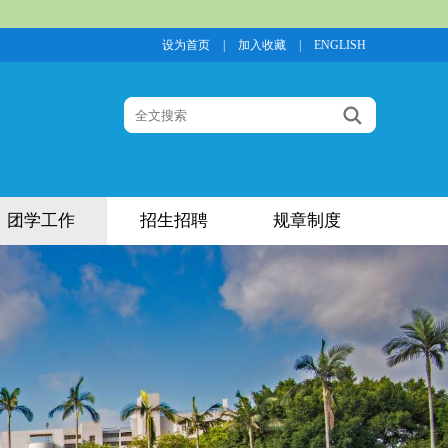
设为首页
|
加入收藏
|
ENGLISH
团学工作
招生招聘
规章制度